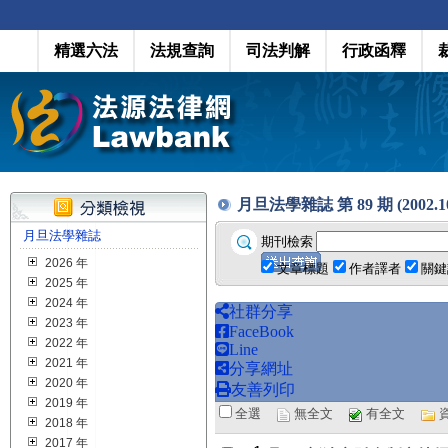
精選六法
法規查詢
司法判解
行政函釋
月旦法學雜誌 第 89 期 (2002.1
月旦法學雜誌
期刊檢索
2026 年
文章標題
作者譯者
關鍵
2025 年
2024 年
社群分享
2023 年
FaceBook
2022 年
Line
2021 年
分享網址
2020 年
友善列印
2019 年
全選
無全文
有全文
2018 年
2017 年