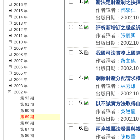
1.
新法定財產制之抉
2016 年
作者譯者：
鄧學仁
2015 年
2014 年
出版日期：2002.10
2013 年
2.
評析新增訂之緩起
2012 年
作者譯者：
張麗卿
2011 年
2010 年
出版日期：2002.10
2009 年
3.
我國司法實務上國
2008 年
作者譯者：
黎文德
2007 年
2006 年
出版日期：2002.10
2005 年
4.
剩餘財產分配請求
2004 年
作者譯者：
林秀雄
2003 年
2002 年
出版日期：2002.10
第 92 期
5.
以不誠實方法取得
第 91 期
第 90 期
作者譯者：
吳巡龍
第 89 期
出版日期：2002.10
第 88 期
6.
兩岸親屬法發展與
第 87 期
第 86 期
作者譯者：
陳啟垂