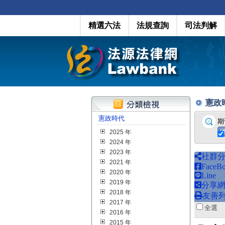
精選六法
法規查詢
司法判解
憲政時代
憲政時代
期
2025 年
2024 年
2023 年
社群
2021 年
FaceB
2020 年
Line
2019 年
分享
2018 年
友善
2017 年
全
2016 年
2015 年