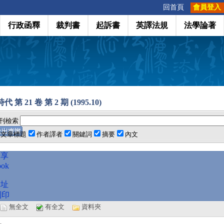
:::
回首頁
會員登入
行政函釋
裁判書
起訴書
英譯法規
法學論著
 第 21 卷 第 2 期 (1995.10)
刊檢索
文章標題
作者譯者
關鍵詞
摘要
內文
分享
ook
網址
列印
選
無全文
有全文
資料夾