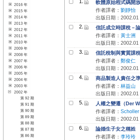
1.
軟體原始程式碼開
2016 年
作者譯者：
劉靜怡
2015 年
2014 年
出版日期：2002.01
2013 年
2.
信託成立時課稅－
2012 年
作者譯者：
黃士洲
2011 年
2010 年
出版日期：2002.01
2009 年
3.
信託稅制與實質課
2008 年
作者譯者：
鄭俊仁
2007 年
2006 年
出版日期：2002.01
2005 年
4.
商品製造人責任之
2004 年
作者譯者：
林益山
2003 年
2002 年
出版日期：2002.01
第 92 期
5.
人權之變遷（Der Wand
第 91 期
第 90 期
作者譯者：
Scholler
第 89 期
出版日期：2002.01
第 88 期
6.
論婚生子女之稱姓
第 87 期
第 86 期
作者譯者：
李玲玲