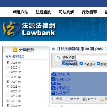
精選六法
法規查詢
司法判解
行政函釋
月旦法學雜誌 第 80 期 (2002.0
月旦法學雜誌
期刊檢索
2026 年
文章標題
作者譯者
關鍵
2025 年
2024 年
社群分享
2023 年
FaceBook
2022 年
Line
2021 年
分享網址
2020 年
友善列印
2019 年
全選
無全文
有全文
2018 年
2017 年