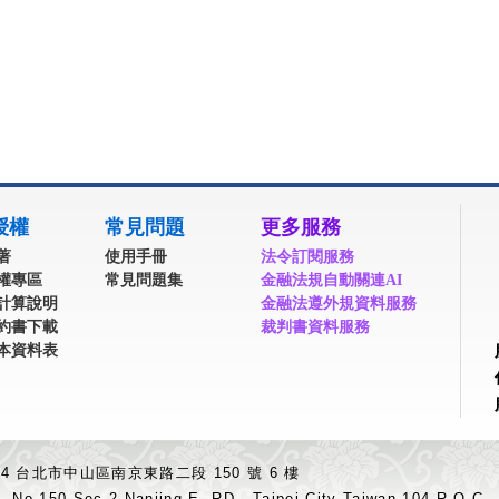
授權
常見問題
更多服務
著
使用手冊
法令訂閱服務
權專區
常見問題集
金融法規自動關連AI
計算說明
金融法遵外規資料服務
約書下載
裁判書資料服務
本資料表
04 台北市中山區南京東路二段 150 號 6 樓
.,No.150,Sec.2,Nanjing E. RD., Taipei City Taiwan 104,R.O.C.