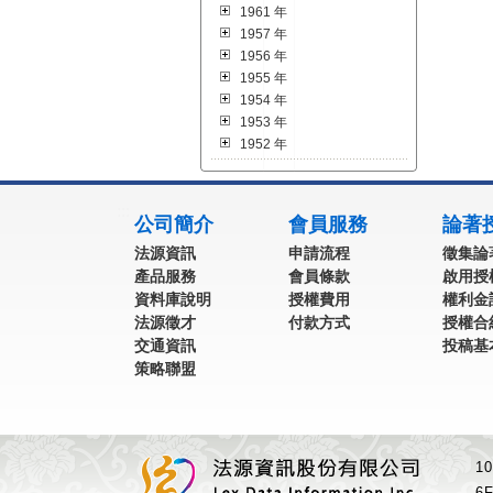
1961 年
1957 年
1956 年
1955 年
1954 年
1953 年
1952 年
:::
公司簡介
會員服務
論著
法源資訊
申請流程
徵集論
產品服務
會員條款
啟用授
資料庫說明
授權費用
權利金
法源徵才
付款方式
授權合
交通資訊
投稿基
策略聯盟
1
6F