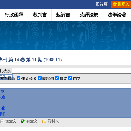
:::
回首頁
會員登入
行政函釋
裁判書
起訴書
英譯法規
法學論著
 第 14 卷 第 11 期 (1968.11)
刊檢索
文章標題
作者譯者
關鍵詞
摘要
內文
分享
ook
網址
列印
選
無全文
有全文
資料夾