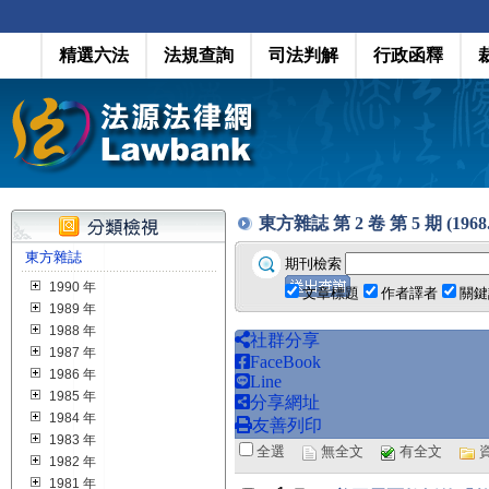
精選六法
法規查詢
司法判解
行政函釋
東方雜誌 第 2 卷 第 5 期 (1968.
東方雜誌
期刊檢索
1990 年
文章標題
作者譯者
關鍵
1989 年
1988 年
社群分享
1987 年
FaceBook
1986 年
Line
1985 年
分享網址
1984 年
友善列印
1983 年
全選
無全文
有全文
1982 年
1981 年