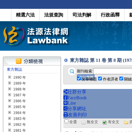
精選六法
法規查詢
司法判解
行政函釋
東方雜誌 第 11 卷 第 8 期 (1978.
東方雜誌
期刊檢索
1990 年
文章標題
作者譯者
關鍵
1989 年
1988 年
社群分享
1987 年
FaceBook
1986 年
Line
1985 年
分享網址
1984 年
友善列印
1983 年
全選
無全文
有全文
1982 年
1981 年