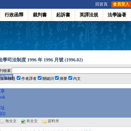
:::
回首頁
會員登入
行政函釋
裁判書
起訴書
英譯法規
法學論著
學司法制度 1996 年 1996 月號 (1996.02)
刊檢索
文章標題
作者譯者
關鍵詞
摘要
內文
分享
ook
網址
列印
選
無全文
有全文
資料夾