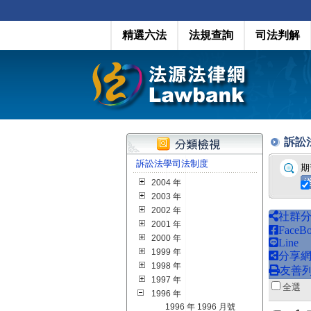
精選六法
法規查詢
司法判解
訴訟法
訴訟法學司法制度
期
2004 年
2003 年
2002 年
社群
2001 年
FaceB
2000 年
Line
1999 年
分享
1998 年
友善
1997 年
全
1996 年
1996 年 1996 月號