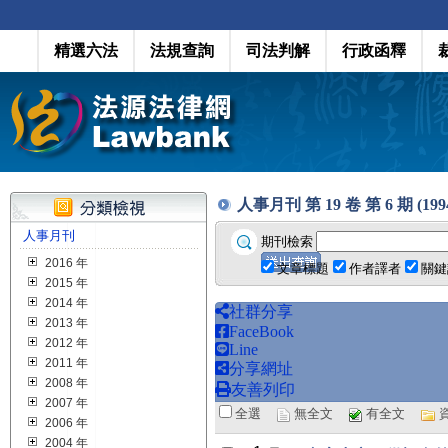
精選六法
法規查詢
司法判解
行政函釋
人事月刊 第 19 卷 第 6 期 (1994.
人事月刊
期刊檢索
2016 年
文章標題
作者譯者
關鍵
2015 年
2014 年
社群分享
2013 年
FaceBook
2012 年
Line
2011 年
分享網址
2008 年
友善列印
2007 年
全選
無全文
有全文
2006 年
2004 年