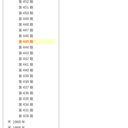
第 452 期
第 451 期
第 450 期
第 449 期
第 448 期
第 447 期
第 446 期
第 445 期
第 444 期
第 443 期
第 442 期
第 441 期
第 440 期
第 439 期
第 438 期
第 437 期
第 436 期
第 435 期
第 434 期
第 431 期
第 428 期
1969 年
1968 年