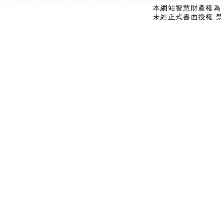
本網站智慧財產權為
未經正式書面授權 