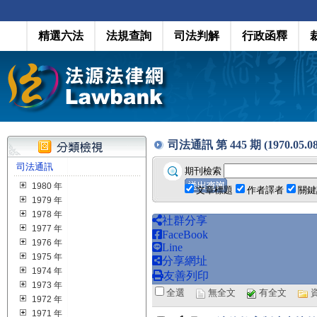
精選六法
法規查詢
司法判解
行政函釋
司法通訊 第 445 期 (1970.05.08
司法通訊
期刊檢索
1980 年
文章標題
作者譯者
關鍵
1979 年
1978 年
社群分享
1977 年
FaceBook
1976 年
Line
1975 年
分享網址
1974 年
友善列印
1973 年
全選
無全文
有全文
1972 年
1971 年