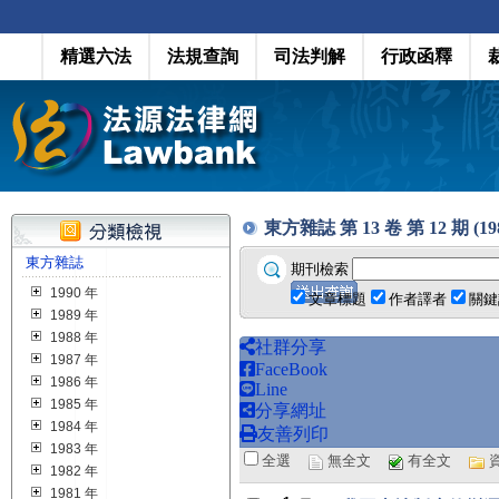
精選六法
法規查詢
司法判解
行政函釋
東方雜誌 第 13 卷 第 12 期 (1980
東方雜誌
期刊檢索
1990 年
文章標題
作者譯者
關鍵
1989 年
1988 年
社群分享
1987 年
FaceBook
1986 年
Line
1985 年
分享網址
1984 年
友善列印
1983 年
全選
無全文
有全文
1982 年
1981 年