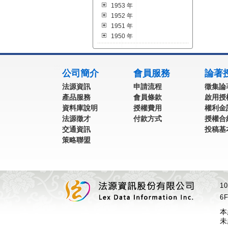
1953 年
1952 年
1951 年
1950 年
:::
公司簡介
會員服務
論著
法源資訊
申請流程
徵集論
產品服務
會員條款
啟用授
資料庫說明
授權費用
權利金
法源徵才
付款方式
授權合
交通資訊
投稿基
策略聯盟
1
6F
本
未