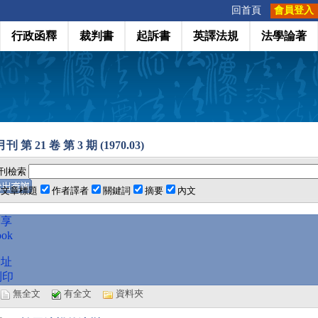
:::
回首頁
會員登入
行政函釋
裁判書
起訴書
英譯法規
法學論著
 第 21 卷 第 3 期 (1970.03)
刊檢索
文章標題
作者譯者
關鍵詞
摘要
內文
分享
ook
網址
列印
選
無全文
有全文
資料夾