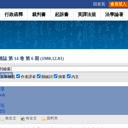
:::
回首頁
會員登入
行政函釋
裁判書
起訴書
英譯法規
法學論著
 第 14 卷 第 6 期 (1980.12.01)
刊檢索
文章標題
作者譯者
關鍵詞
摘要
內文
分享
ook
網址
列印
選
無全文
有全文
資料夾