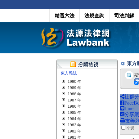
精選六法
法規查詢
司法判解
東方雜誌
東方雜誌
期
1990 年
1989 年
1988 年
社群
1987 年
FaceB
1986 年
Line
1985 年
分享
1984 年
友善
1983 年
全
1982 年
1981 年