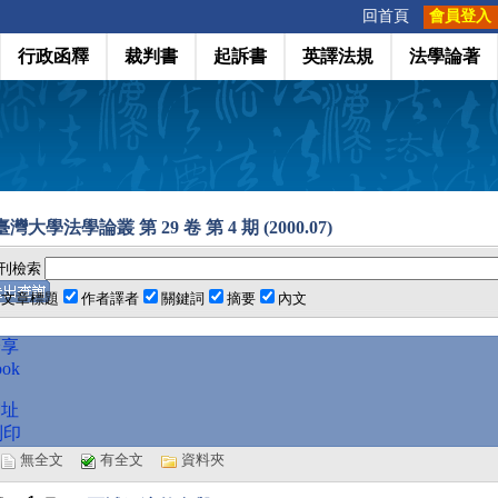
:::
回首頁
會員登入
行政函釋
裁判書
起訴書
英譯法規
法學論著
灣大學法學論叢 第 29 卷 第 4 期 (2000.07)
刊檢索
文章標題
作者譯者
關鍵詞
摘要
內文
分享
ook
網址
列印
選
無全文
有全文
資料夾