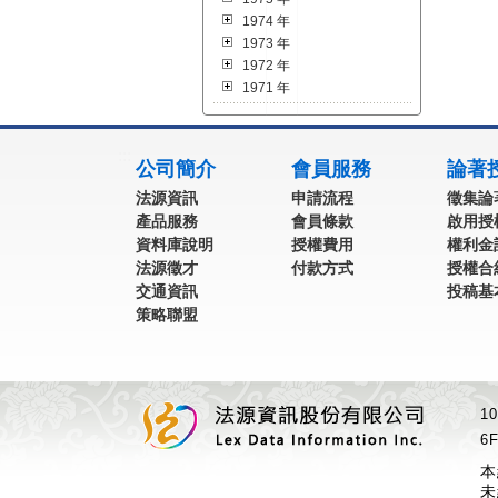
1974 年
1973 年
1972 年
1971 年
:::
公司簡介
會員服務
論著
法源資訊
申請流程
徵集論
產品服務
會員條款
啟用授
資料庫說明
授權費用
權利金
法源徵才
付款方式
授權合
交通資訊
投稿基
策略聯盟
1
6F
本
未