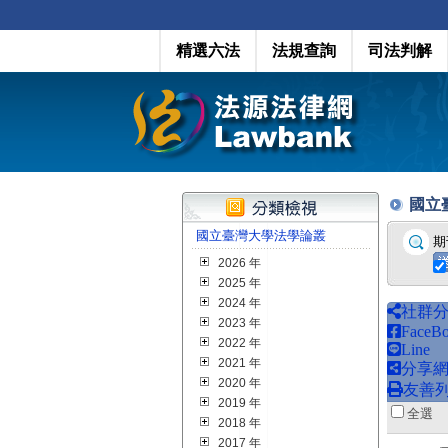
精選六法
法規查詢
司法判解
國立臺
國立臺灣大學法學論叢
期
2026 年
2025 年
2024 年
社群
2023 年
FaceB
2022 年
Line
2021 年
分享
2020 年
友善
2019 年
全
2018 年
2017 年