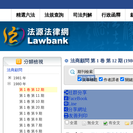
精選六法
法規查詢
司法判解
行政函釋
法商顧問 第 1 卷 第 12 期 (1980.
法商顧問
期刊檢索
1981 年
文章標題
作者譯者
關鍵
1980 年
第 1 卷 第 12 期
社群分享
第 1 卷 第 11 期
FaceBook
第 1 卷 第 10 期
Line
第 1 卷 第 20 期
分享網址
第 1 卷 第 9 期
友善列印
第 1 卷 第 8 期
全選
無全文
有全文
第 1 卷 第 7 期
第 1 卷 第 6 期