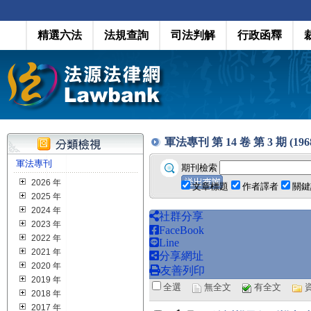
精選六法
法規查詢
司法判解
行政函釋
軍法專刊 第 14 卷 第 3 期 (1968
軍法專刊
期刊檢索
2026 年
文章標題
作者譯者
關鍵
2025 年
2024 年
社群分享
2023 年
FaceBook
2022 年
Line
2021 年
分享網址
2020 年
友善列印
2019 年
全選
無全文
有全文
2018 年
2017 年