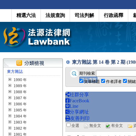
精選六法
法規查詢
司法判解
行政函釋
東方雜誌 第 14 卷 第 2 期 (1980.
東方雜誌
期刊檢索
1990 年
文章標題
作者譯者
關鍵
1989 年
1988 年
社群分享
1987 年
FaceBook
1986 年
Line
1985 年
分享網址
1984 年
友善列印
1983 年
全選
無全文
有全文
1982 年
1981 年