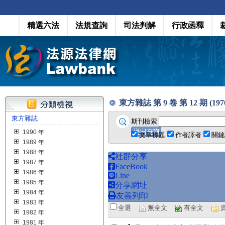
精選六法
法規查詢
司法判解
行政函釋
東方雜誌 第 9 卷 第 12 期 (1976
東方雜誌
期刊檢索
1990 年
文章標題
作者譯者
關鍵
1989 年
1988 年
社群分享
1987 年
FaceBook
1986 年
Line
1985 年
分享網址
1984 年
友善列印
1983 年
全選
無全文
有全文
1982 年
1981 年