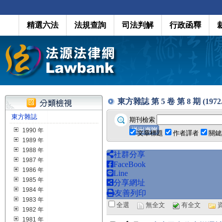
精選六法
法規查詢
司法判解
行政函釋
東方雜誌 第 5 卷 第 8 期 (1972.0
東方雜誌
期刊檢索
1990 年
文章標題
作者譯者
關鍵
1989 年
1988 年
社群分享
1987 年
FaceBook
1986 年
Line
1985 年
分享網址
1984 年
友善列印
1983 年
全選
無全文
有全文
1982 年
1981 年