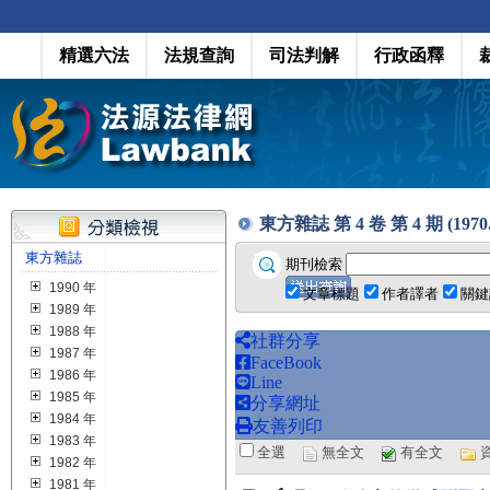
精選六法
法規查詢
司法判解
行政函釋
東方雜誌 第 4 卷 第 4 期 (1970.
東方雜誌
期刊檢索
1990 年
文章標題
作者譯者
關鍵
1989 年
1988 年
社群分享
1987 年
FaceBook
1986 年
Line
1985 年
分享網址
1984 年
友善列印
1983 年
全選
無全文
有全文
1982 年
1981 年