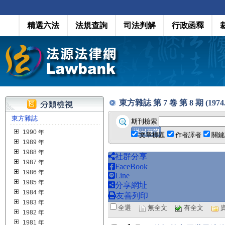
精選六法
法規查詢
司法判解
行政函釋
東方雜誌 第 7 卷 第 8 期 (1974.0
東方雜誌
期刊檢索
1990 年
文章標題
作者譯者
關鍵
1989 年
1988 年
社群分享
1987 年
FaceBook
1986 年
Line
1985 年
分享網址
1984 年
友善列印
1983 年
全選
無全文
有全文
1982 年
1981 年