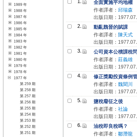
1.
全面實施平均地權
1989 年
作者譯者：
邱瑞森
1988 年
1987 年
出版日期：1977.07.
1986 年
2.
動亂魏晉的賦課
1985 年
作者譯者：
陳天式
1984 年
1983 年
出版日期：1977.07.
1982 年
3.
公司資本公積課稅
1981 年
作者譯者：
莊義雄
1980 年
1979 年
出版日期：1977.07.
1978 年
4.
修正獎勵投資條例
1977 年
第 259 期
作者譯者：
魏聞川
第 258 期
出版日期：1977.07.
第 257 期
5.
鹽稅廢征之後
第 256 期
第 255 期
作者譯者：
社論
第 254 期
出版日期：1977.07.
第 253 期
6.
油稅即良稅嗎？
第 252 期
第 251 期
作者譯者：
鄒潛龍