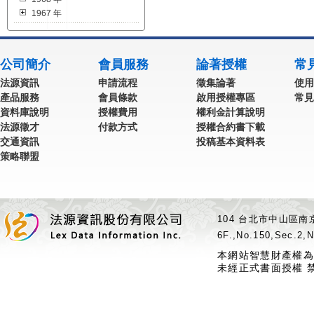
1967 年
公司簡介
會員服務
論著授權
常
法源資訊
申請流程
徵集論著
使用
產品服務
會員條款
啟用授權專區
常見
資料庫說明
授權費用
權利金計算說明
法源徵才
付款方式
授權合約書下載
交通資訊
投稿基本資料表
策略聯盟
104 台北市中山區南京
6F.,No.150,Sec.2,N
本網站智慧財產權為
未經正式書面授權 