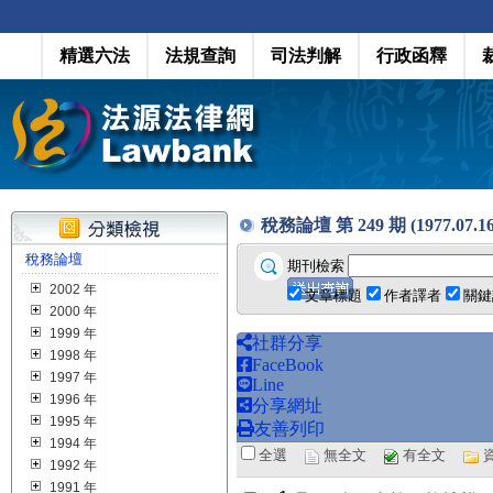
精選六法
法規查詢
司法判解
行政函釋
稅務論壇 第 249 期 (1977.07.16
稅務論壇
期刊檢索
2002 年
文章標題
作者譯者
關鍵
2000 年
1999 年
社群分享
1998 年
FaceBook
1997 年
Line
1996 年
分享網址
1995 年
友善列印
1994 年
全選
無全文
有全文
1992 年
1991 年