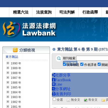
精選六法
法規查詢
司法判解
行政函釋
東方雜誌 第 6 卷 第 9 期 (1973.0
東方雜誌
期刊檢索
1990 年
文章標題
作者譯者
關鍵
1989 年
1988 年
社群分享
1987 年
FaceBook
1986 年
Line
1985 年
分享網址
1984 年
友善列印
1983 年
全選
無全文
有全文
1982 年
1981 年