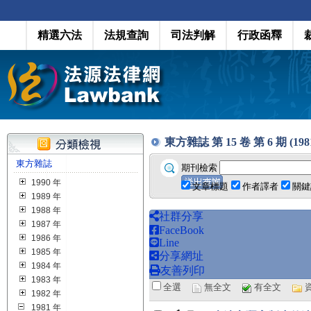
精選六法
法規查詢
司法判解
行政函釋
東方雜誌 第 15 卷 第 6 期 (1981
東方雜誌
期刊檢索
1990 年
文章標題
作者譯者
關鍵
1989 年
1988 年
社群分享
1987 年
FaceBook
1986 年
Line
1985 年
分享網址
1984 年
友善列印
1983 年
全選
無全文
有全文
1982 年
1981 年