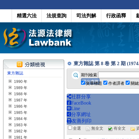
精選六法
法規查詢
司法判解
行政函釋
東方雜誌 第 8 卷 第 2 期 (1974.0
東方雜誌
期刊檢索
1990 年
文章標題
作者譯者
關鍵
1989 年
1988 年
社群分享
1987 年
FaceBook
1986 年
Line
1985 年
分享網址
1984 年
友善列印
1983 年
全選
無全文
有全文
1982 年
1981 年