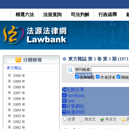
精選六法
法規查詢
司法判解
行政函釋
東方雜誌 第 5 卷 第 3 期 (1971.0
東方雜誌
期刊檢索
1990 年
文章標題
作者譯者
關鍵
1989 年
1988 年
社群分享
1987 年
FaceBook
1986 年
Line
1985 年
分享網址
1984 年
友善列印
1983 年
全選
無全文
有全文
1982 年
1981 年