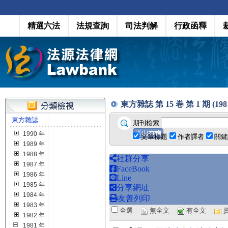
精選六法
法規查詢
司法判解
行政函釋
東方雜誌 第 15 卷 第 1 期 (1981
東方雜誌
期刊檢索
1990 年
文章標題
作者譯者
關鍵
1989 年
1988 年
社群分享
1987 年
FaceBook
1986 年
Line
1985 年
分享網址
1984 年
友善列印
1983 年
全選
無全文
有全文
1982 年
1981 年