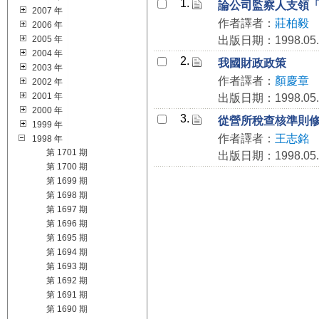
1.
論公司監察人支領
2007 年
作者譯者：
莊柏毅
2006 年
2005 年
出版日期：1998.05.
2004 年
2.
我國財政政策
2003 年
作者譯者：
顏慶章
2002 年
2001 年
出版日期：1998.05.
2000 年
3.
從營所稅查核準則
1999 年
作者譯者：
王志銘
1998 年
第 1701 期
出版日期：1998.05.
第 1700 期
第 1699 期
第 1698 期
第 1697 期
第 1696 期
第 1695 期
第 1694 期
第 1693 期
第 1692 期
第 1691 期
第 1690 期