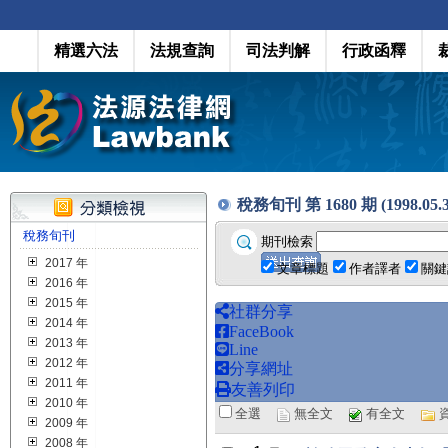
精選六法
法規查詢
司法判解
行政函釋
稅務旬刊 第 1680 期 (1998.05.3
稅務旬刊
期刊檢索
2017 年
文章標題
作者譯者
關鍵
2016 年
2015 年
社群分享
2014 年
FaceBook
2013 年
Line
2012 年
分享網址
2011 年
友善列印
2010 年
全選
無全文
有全文
2009 年
2008 年