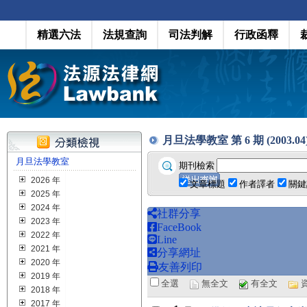
精選六法
法規查詢
司法判解
行政函釋
月旦法學教室 第 6 期 (2003.04
月旦法學教室
期刊檢索
2026 年
文章標題
作者譯者
關鍵
2025 年
2024 年
社群分享
2023 年
FaceBook
2022 年
Line
2021 年
分享網址
2020 年
友善列印
2019 年
全選
無全文
有全文
2018 年
2017 年