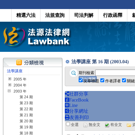
精選六法
法規查詢
司法判解
行政函釋
法學講座 第 16 期 (2003.04)
法學講座
期刊檢索
2005 年
文章標題
作者譯者
關鍵
2004 年
2003 年
社群分享
第 24 期
FaceBook
第 23 期
Line
第 22 期
分享網址
第 21 期
友善列印
第 20 期
全選
無全文
有全文
第 19 期
第 18 期