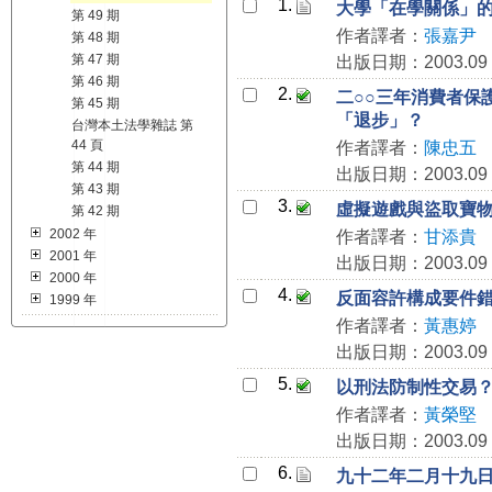
1.
大學「在學關係」
第 49 期
作者譯者：
張嘉尹
第 48 期
第 47 期
出版日期：2003.09
第 46 期
2.
二○○三年消費者保
第 45 期
「退步」？
台灣本土法學雜誌 第
44 頁
作者譯者：
陳忠五
第 44 期
出版日期：2003.09
第 43 期
3.
虛擬遊戲與盜取寶
第 42 期
2002 年
作者譯者：
甘添貴
2001 年
出版日期：2003.09
2000 年
4.
反面容許構成要件
1999 年
作者譯者：
黃惠婷
出版日期：2003.09
5.
以刑法防制性交易
作者譯者：
黃榮堅
出版日期：2003.09
6.
九十二年二月十九