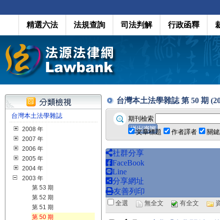
精選六法
法規查詢
司法判解
行政函釋
台灣本土法學雜誌 第 50 期 (200
台灣本土法學雜誌
期刊檢索
2008 年
文章標題
作者譯者
關鍵
2007 年
2006 年
社群分享
2005 年
FaceBook
2004 年
Line
2003 年
分享網址
第 53 期
友善列印
第 52 期
全選
無全文
有全文
第 51 期
第 50 期