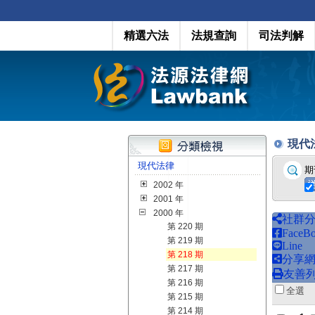
精選六法
法規查詢
司法判解
現代法律
現代法律
期
2002 年
2001 年
2000 年
社群
第 220 期
FaceB
第 219 期
Line
第 218 期
分享
第 217 期
友善
第 216 期
全
第 215 期
第 214 期