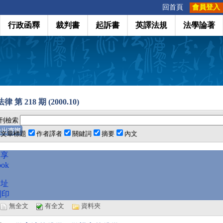
:::
回首頁
會員登入
行政函釋
裁判書
起訴書
英譯法規
法學論著
 第 218 期 (2000.10)
刊檢索
文章標題
作者譯者
關鍵詞
摘要
內文
分享
ook
網址
列印
選
無全文
有全文
資料夾