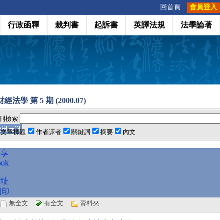
:::
回首頁
會員登入
行政函釋
裁判書
起訴書
英譯法規
法學論著
法學 第 5 期 (2000.07)
刊檢索
文章標題
作者譯者
關鍵詞
摘要
內文
分享
ook
網址
列印
選
無全文
有全文
資料夾