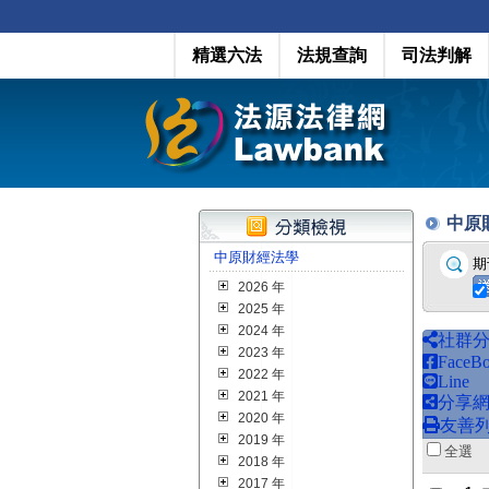
精選六法
法規查詢
司法判解
中原財經
中原財經法學
期
2026 年
2025 年
2024 年
社群
2023 年
FaceB
2022 年
Line
2021 年
分享
2020 年
友善
2019 年
全
2018 年
2017 年