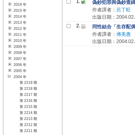
1.
偽鈔犯罪與偽鈔查
2016 年
作者譯者：
呂丁旺
2015 年
2014 年
出版日期：2004.02.
2013 年
2.
同性結合「生存配
2012 年
作者譯者：
傅美惠
2011 年
2010 年
出版日期：2004.02.
2009 年
2008 年
2007 年
2006 年
2005 年
2004 年
第 2219 期
第 2218 期
第 2217 期
第 2216 期
第 2215 期
第 2214 期
第 2213 期
第 2212 期
第 2211 期