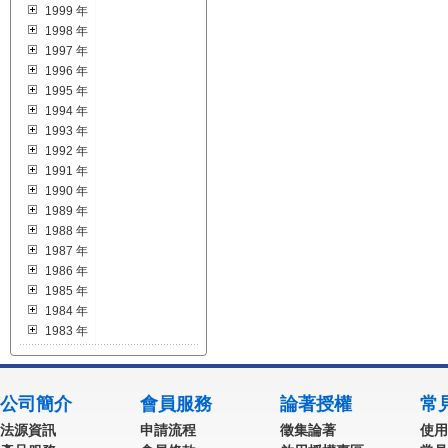
1999 年
1998 年
1997 年
1996 年
1995 年
1994 年
1993 年
1992 年
1991 年
1990 年
1989 年
1988 年
1987 年
1986 年
1985 年
1984 年
1983 年
公司簡介
會員服務
論著授權
常
法源資訊
申請流程
徵集論著
使用