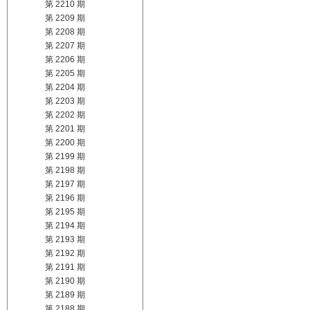
第 2210 期
第 2209 期
第 2208 期
第 2207 期
第 2206 期
第 2205 期
第 2204 期
第 2203 期
第 2202 期
第 2201 期
第 2200 期
第 2199 期
第 2198 期
第 2197 期
第 2196 期
第 2195 期
第 2194 期
第 2193 期
第 2192 期
第 2191 期
第 2190 期
第 2189 期
第 2188 期