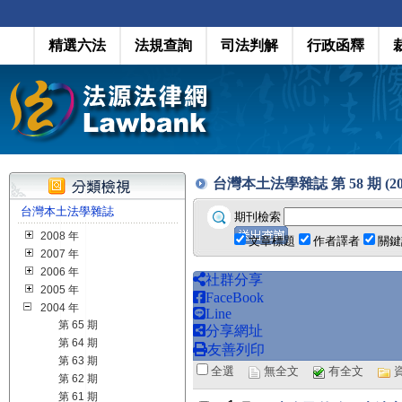
精選六法
法規查詢
司法判解
行政函釋
台灣本土法學雜誌 第 58 期 (200
台灣本土法學雜誌
期刊檢索
2008 年
文章標題
作者譯者
關鍵
2007 年
2006 年
社群分享
2005 年
FaceBook
2004 年
Line
第 65 期
分享網址
第 64 期
友善列印
第 63 期
全選
無全文
有全文
第 62 期
第 61 期