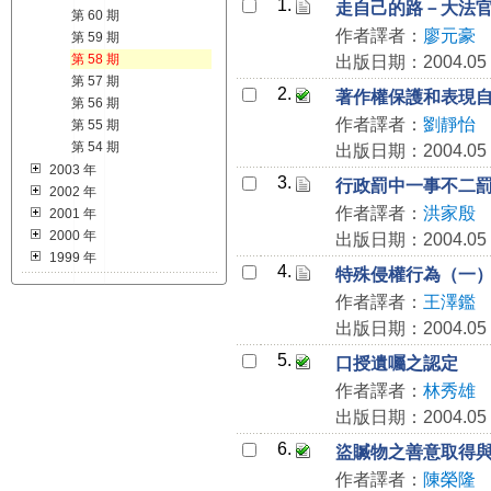
1.
走自己的路－大法
第 60 期
作者譯者：
廖元豪
第 59 期
第 58 期
出版日期：2004.05
第 57 期
2.
著作權保護和表現
第 56 期
作者譯者：
劉靜怡
第 55 期
第 54 期
出版日期：2004.05
2003 年
3.
行政罰中一事不二
2002 年
作者譯者：
洪家殷
2001 年
2000 年
出版日期：2004.05
1999 年
4.
特殊侵權行為（一
作者譯者：
王澤鑑
出版日期：2004.05
5.
口授遺囑之認定
作者譯者：
林秀雄
出版日期：2004.05
6.
盜贓物之善意取得
作者譯者：
陳榮隆