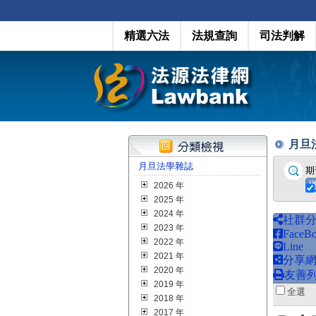
精選六法
法規查詢
司法判解
月旦法學
月旦法學雜誌
期
2026 年
2025 年
2024 年
社群
2023 年
FaceB
2022 年
Line
2021 年
分享
2020 年
友善
2019 年
全
2018 年
2017 年