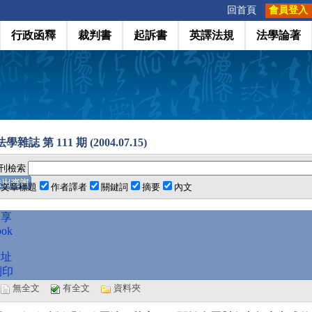
:::
回首頁
會員登入
行政函釋
裁判書
起訴書
英譯法規
法學論著
雜誌 第 111 期 (2004.07.15)
刊檢索
文章標題
作者譯者
關鍵詞
摘要
內文
分享
ook
網址
列印
選
無全文
有全文
資料夾