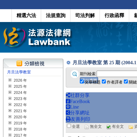
精選六法
法規查詢
司法判解
行政函釋
月旦法學教室 第 25 期 (2004.1
月旦法學教室
期刊檢索
2026 年
文章標題
作者譯者
關鍵
2025 年
2024 年
社群分享
2023 年
FaceBook
2022 年
Line
2021 年
分享網址
2020 年
友善列印
2019 年
全選
無全文
有全文
2018 年
2017 年