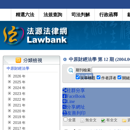
精選六法
法規查詢
司法判解
行政函釋
中原財經法學 第 12 期 (2004.0
中原財經法學
期刊檢索
2026 年
文章標題
作者譯者
關鍵
2025 年
2024 年
社群分享
2023 年
FaceBook
2022 年
Line
2021 年
分享網址
2020 年
友善列印
2019 年
全選
無全文
有全文
2018 年
2017 年