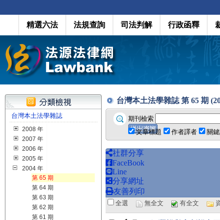
精選六法
法規查詢
司法判解
行政函釋
台灣本土法學雜誌 第 65 期 (200
台灣本土法學雜誌
期刊檢索
2008 年
文章標題
作者譯者
關鍵
2007 年
2006 年
社群分享
2005 年
FaceBook
2004 年
Line
第 65 期
分享網址
第 64 期
友善列印
第 63 期
全選
無全文
有全文
第 62 期
第 61 期