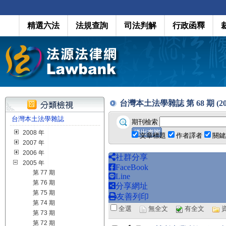
精選六法
法規查詢
司法判解
行政函釋
台灣本土法學雜誌 第 68 期 (200
台灣本土法學雜誌
期刊檢索
2008 年
文章標題
作者譯者
關鍵
2007 年
2006 年
社群分享
2005 年
FaceBook
第 77 期
Line
第 76 期
分享網址
第 75 期
友善列印
第 74 期
全選
無全文
有全文
第 73 期
第 72 期