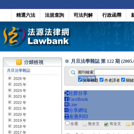
精選六法
法規查詢
司法判解
行政函釋
月旦法學雜誌 第 122 期 (2005.0
月旦法學雜誌
期刊檢索
2026 年
文章標題
作者譯者
關鍵
2025 年
2024 年
社群分享
2023 年
FaceBook
2022 年
Line
2021 年
分享網址
2020 年
友善列印
2019 年
全選
無全文
有全文
2018 年
2017 年