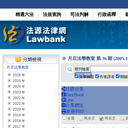
精選六法
法規查詢
司法判解
行政函釋
月旦法學教室 第 36 期 (2005.1
月旦法學教室
期刊檢索
2026 年
文章標題
作者譯者
關鍵
2025 年
2024 年
社群分享
2023 年
FaceBook
2022 年
Line
2021 年
分享網址
2020 年
友善列印
2019 年
全選
無全文
有全文
2018 年
2017 年