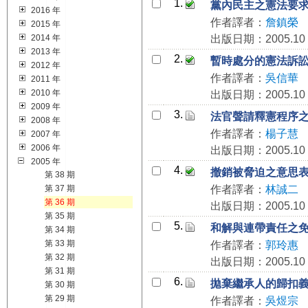
1.
黨內民主之憲法要
2016 年
作者譯者：
詹鎮榮
2015 年
2014 年
出版日期：2005.10
2013 年
2.
暫時處分的憲法訴
2012 年
作者譯者：
吳信華
2011 年
2010 年
出版日期：2005.10
2009 年
3.
法官聲請釋憲程序
2008 年
作者譯者：
楊子慧
2007 年
2006 年
出版日期：2005.10
2005 年
4.
撤銷被脅迫之意思
第 38 期
第 37 期
作者譯者：
林誠二
第 36 期
出版日期：2005.10
第 35 期
5.
和解與連帶責任之
第 34 期
第 33 期
作者譯者：
郭玲惠
第 32 期
出版日期：2005.10
第 31 期
6.
拋棄繼承人的歸扣
第 30 期
第 29 期
作者譯者：
吳煜宗