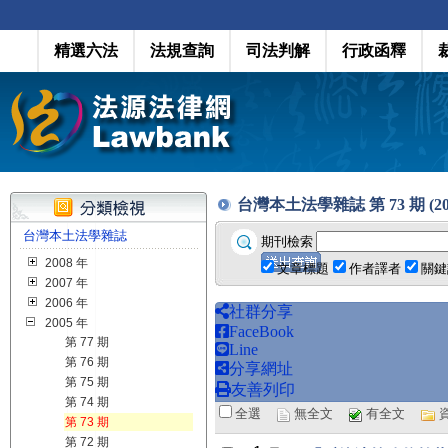
精選六法
法規查詢
司法判解
行政函釋
台灣本土法學雜誌 第 73 期 (200
台灣本土法學雜誌
期刊檢索
2008 年
文章標題
作者譯者
關鍵
2007 年
2006 年
社群分享
2005 年
FaceBook
第 77 期
Line
第 76 期
分享網址
第 75 期
友善列印
第 74 期
全選
無全文
有全文
第 73 期
第 72 期