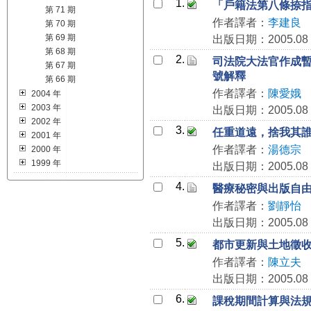
1.
「戶籍法第八條捺
第 71 期
作者譯者：
李建良
第 70 期
第 69 期
出版日期：2005.08
第 68 期
2.
司法院大法官作成
第 67 期
號解釋
第 66 期
作者譯者：
陳愛娥
2004 年
2003 年
出版日期：2005.08
2002 年
3.
任重道遠，捨我其誰
2001 年
作者譯者：
湯德宗
2000 年
1999 年
出版日期：2005.08
4.
醫療秘密與出版自由－評
作者譯者：
劉靜怡
出版日期：2005.08
5.
都市更新與土地徵
作者譯者：
陳立夫
出版日期：2005.08
6.
課稅期間計算與法