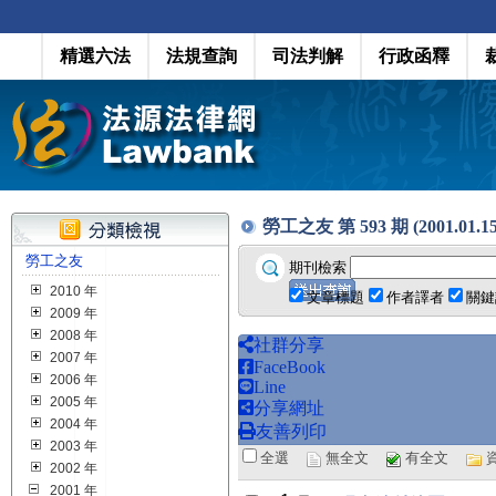
精選六法
法規查詢
司法判解
行政函釋
勞工之友 第 593 期 (2001.01.15
勞工之友
期刊檢索
2010 年
文章標題
作者譯者
關鍵
2009 年
2008 年
社群分享
2007 年
FaceBook
2006 年
Line
2005 年
分享網址
2004 年
友善列印
2003 年
全選
無全文
有全文
2002 年
2001 年