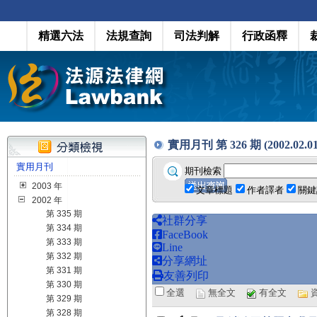
精選六法
法規查詢
司法判解
行政函釋
實用月刊 第 326 期 (2002.02.01
實用月刊
期刊檢索
2003 年
文章標題
作者譯者
關鍵
2002 年
第 335 期
社群分享
第 334 期
FaceBook
第 333 期
Line
第 332 期
分享網址
第 331 期
友善列印
第 330 期
全選
無全文
有全文
第 329 期
第 328 期