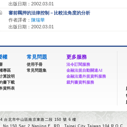
出版日期：2002.03.01
審前羈押的法律控制－比較法角度的分析
作者譯者：
陳瑞華
出版日期：2002.03.01
授權
常見問題
更多服務
著
使用手冊
法令訂閱服務
權專區
常見問題集
金融法規自動關連AI
計算說明
金融法遵外規資料服務
約書下載
裁判書資料服務
本資料表
04 台北市中山區南京東路二段 150 號 6 樓
.,No.150,Sec.2,Nanjing E. RD., Taipei City Taiwan 104,R.O.C.