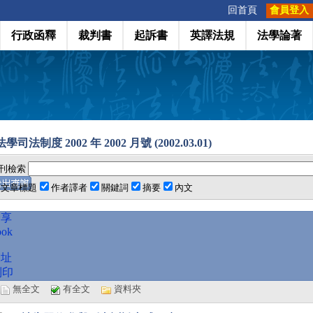
:::
回首頁
會員登入
行政函釋
裁判書
起訴書
英譯法規
法學論著
司法制度 2002 年 2002 月號 (2002.03.01)
刊檢索
文章標題
作者譯者
關鍵詞
摘要
內文
分享
ook
網址
列印
選
無全文
有全文
資料夾