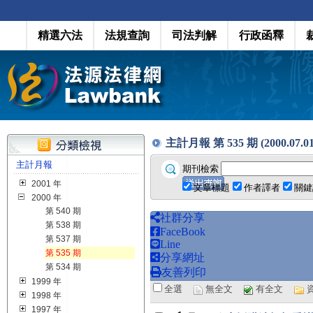
精選六法
法規查詢
司法判解
行政函釋
主計月報 第 535 期 (2000.07.01
主計月報
期刊檢索
2001 年
文章標題
作者譯者
關鍵
2000 年
第 540 期
社群分享
第 538 期
FaceBook
第 537 期
Line
第 535 期
分享網址
第 534 期
友善列印
1999 年
全選
無全文
有全文
1998 年
1997 年