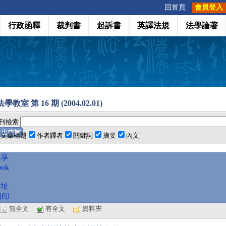
:::
回首頁
會員登入
行政函釋
裁判書
起訴書
英譯法規
法學論著
教室 第 16 期 (2004.02.01)
刊檢索
文章標題
作者譯者
關鍵詞
摘要
內文
分享
ook
網址
列印
選
無全文
有全文
資料夾