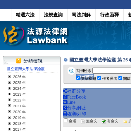
精選六法
法規查詢
司法判解
行政函釋
國立臺灣大學法學論叢 第 26 卷 第 
國立臺灣大學法學論叢
期刊檢索
2026 年
文章標題
作者譯者
關鍵
2025 年
2024 年
社群分享
2023 年
FaceBook
2022 年
Line
2021 年
分享網址
2020 年
友善列印
2019 年
全選
無全文
有全文
2018 年
2017 年