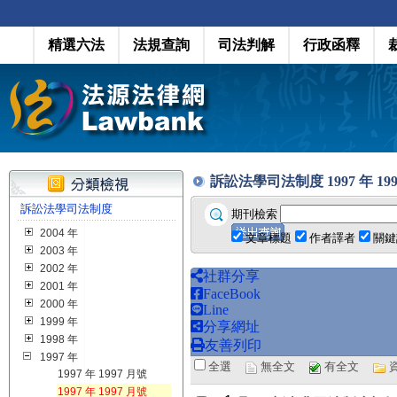
精選六法
法規查詢
司法判解
行政函釋
訴訟法學司法制度 1997 年 1997 月
訴訟法學司法制度
期刊檢索
2004 年
文章標題
作者譯者
關鍵
2003 年
2002 年
社群分享
2001 年
FaceBook
2000 年
Line
1999 年
分享網址
1998 年
友善列印
1997 年
全選
無全文
有全文
1997 年 1997 月號
1997 年 1997 月號