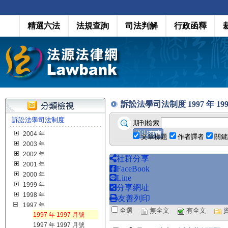
精選六法
法規查詢
司法判解
行政函釋
訴訟法學司法制度 1997 年 1997 月
訴訟法學司法制度
期刊檢索
2004 年
文章標題
作者譯者
關鍵
2003 年
2002 年
社群分享
2001 年
FaceBook
2000 年
Line
1999 年
分享網址
1998 年
友善列印
1997 年
全選
無全文
有全文
1997 年 1997 月號
1997 年 1997 月號